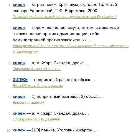
хипеж
— м. разг. сниж. Крик, шум, скандал. Толковый
4
словарь Ефремовой. Т. Ф. Ефремова. 2000 …
Современный толковый словарь русского языка Ефремовой
хипеж
— тюрем. волнения, смута, мятеж, затеваемые
5
заключенными против администрации, либо
администрацией против заключенных …
Универсальный дополнительный практический толковый словарь
И. Мостицкого
хипеж
— а; м. Жарг. Скандал, драка …
6
Энциклопедический словарь
ХИПЕЖ
— неприятный разговор; обыск …
7
Язык Одессы. Слова и фразы
хипеж
— 1) неприятный разговор; 2) обыск …
8
Воровской жаргон
хипеж
— а; м.; жарг. Скандал, драка …
9
Словарь многих выражений
хипеж
— [1/0] паника. Уголовный жаргон …
10