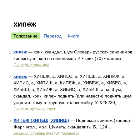
хипеж
Толкование
Перевод
Книги
хипеж
— крик, скандал, шум Словарь русских синонимов.
1
хипеж сущ., кол во синонимов: 4 • крик (70) • паника …
Словарь синонимов
хипеж
— ХИПЕЖ, а, ХИПЕС, а, ХИПЕШ, а, ХИПИЖ, а,
2
ХИПИС, а, ХИПИШ, а, КИПЕЖ, а, ХИБЕЖ, а, ХИБЕС, а,
ХИБЕШ, а, ХИБИЖ, а, ХИБИС, а, ХИБИШ, а, м. Шум,
скандал, крик. хипеж поднять (или навести) поднять шум,
устроить кому л. крупную головомойку. Уг.&#8230; …
Словарь русского арго
ХИПЕЖ (ХИПЕШ, ХИПИШ)
— Поднимать хипеж (хипеш).
3
Жарг. угол., мол. Шуметь, скандалить. Б., 124 …
Большой словарь русских поговорок